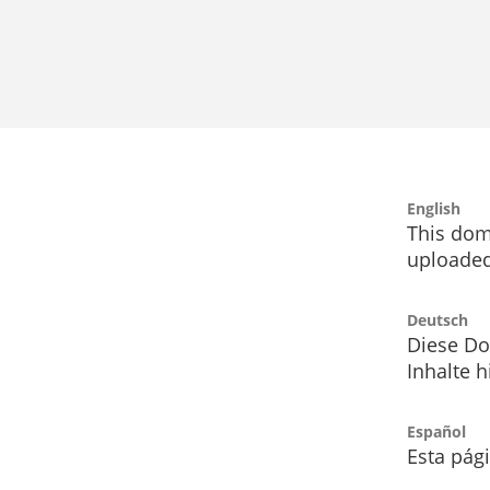
English
This dom
uploaded
Deutsch
Diese Do
Inhalte h
Español
Esta pág