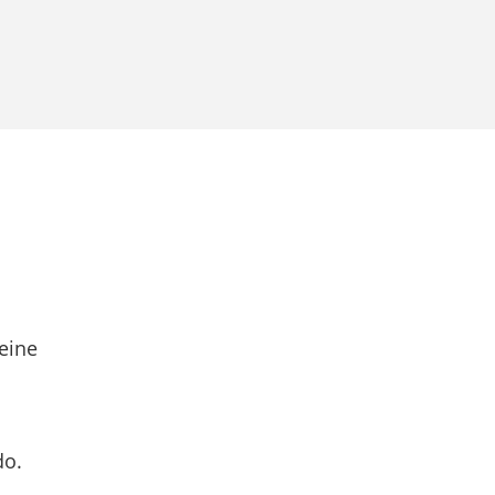
eine
do.